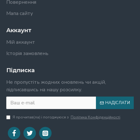
Повернення
Мапа сайту
Аккаунт
Мій аккаунт
Історія замовлень
Підписка
Не пропустіть жодних оновлень чи акцій,
підписавшись на нашу розсилку.
НАДІСЛАТИ
Я прочитав(ла) і погоджуюся з
Політика Конфіденційності