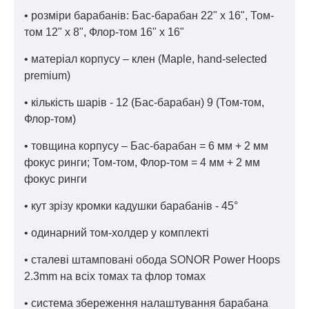
• розміри барабанів: Бас-барабан 22" x 16", Том-
том 12" x 8", Флор-том 16" x 16"
• матеріал корпусу – клен (Maple, hand-selected
premium)
• кількість шарів - 12 (Бас-барабан) 9 (Том-том,
Флор-том)
• товщина корпусу – Бас-барабан = 6 мм + 2 мм
фокус ринги; Том-том, Флор-том = 4 мм + 2 мм
фокус ринги
• кут зрізу кромки кадушки барабанів - 45°
• одинарний том-холдер у комплекті
• сталеві штамповані обода SONOR Power Hoops
2.3mm на всіх томах та флор томах
• система збереження налаштування барабана