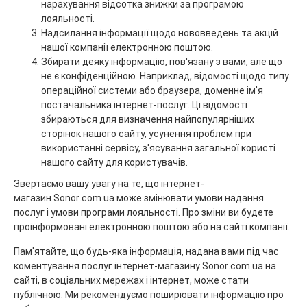
нарахування відсотка знижки за програмою
лояльності.
Надсилання інформації щодо нововведень та акцій
нашої компанії електронною поштою.
Збирати деяку інформацію, пов'язану з вами, але що
не є конфіденційною. Наприклад, відомості щодо типу
операційної системи або браузера, доменне ім'я
постачальника інтернет-послуг. Ці відомості
збираються для визначення найпопулярніших
сторінок нашого сайту, усунення проблем при
використанні сервісу, з'ясування загальної користі
нашого сайту для користувачів.
Звертаємо вашу увагу на те, що інтернет-
магазин
Sonor
.com.ua
може змінювати умови надання
послуг і умови програми лояльності. Про зміни ви будете
проінформовані електронною поштою або на сайті компанії.
Пам'ятайте, що будь-яка інформація, надана вами під час
коментування послуг інтернет-магазину
Sonor
.com.ua
на
сайті, в соціальних мережах і інтернет, може стати
публічною. Ми рекомендуємо поширювати інформацію про