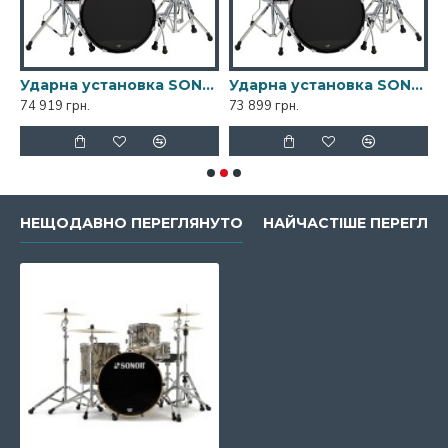
ibbean Blue Studio Set
Ударна установка SONOR AQ1 Piano Black Stage Set
Ударна установка SONOR AQ1 Piano Black Studio Set
74 919 грн.
73 899 грн.
7
НЕЩОДАВНО ПЕРЕГЛЯНУТО
НАЙЧАСТІШЕ ПЕРЕГЛЯН