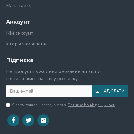
Мапа сайту
Аккаунт
Мій аккаунт
Історія замовлень
Підписка
Не пропустіть жодних оновлень чи акцій,
підписавшись на нашу розсилку.
НАДІСЛАТИ
Я прочитав(ла) і погоджуюся з
Політика Конфіденційності