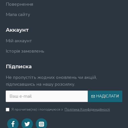
Повернення
Мапа сайту
Аккаунт
Мій аккаунт
Історія замовлень
Підписка
Не пропустіть жодних оновлень чи акцій,
підписавшись на нашу розсилку.
НАДІСЛАТИ
Я прочитав(ла) і погоджуюся з
Політика Конфіденційності