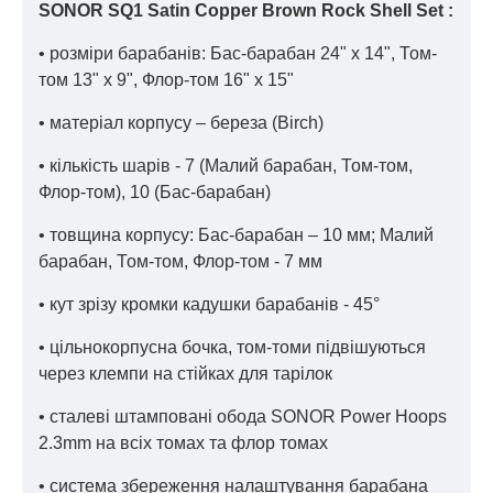
SONOR SQ1 Satin Copper Brown Rock Shell Set :
• розміри барабанів: Бас-барабан 24" x 14", Том-
том 13" x 9", Флор-том 16" x 15"
• матеріал корпусу – береза (Birch)
• кількість шарів - 7 (Малий барабан, Том-том,
Флор-том), 10 (Бас-барабан)
• товщина корпусу: Бас-барабан – 10 мм; Малий
барабан, Том-том, Флор-том - 7 мм
• кут зрізу кромки кадушки барабанів - 45°
• цільнокорпусна бочка, том-томи підвішуються
через клемпи на стійках для тарілок
• сталеві штамповані обода SONOR Power Hoops
2.3mm на всіх томах та флор томах
• система збереження налаштування барабана