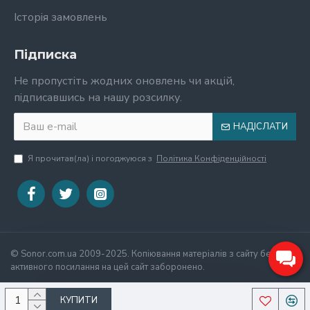
Історія замовлень
Підписка
Не пропустіть жодних оновлень чи акцій,
підписавшись на нашу розсилку.
НАДІСЛАТИ
Я прочитав(ла) і погоджуюся з
Політика Конфіденційності
© Sonor.com.ua 2009-2025. Копіювання матеріалів з сайту без
активного посилання на цей сайт заборонено.
КУПИТИ