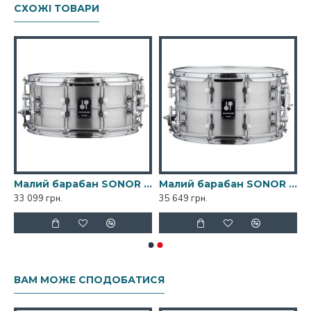
СХОЖІ ТОВАРИ
ан SONOR Kompressor Snare Drum Brass Black Nickel 14 x 5,75"
Малий барабан SONOR Kompressor Snare Drum Aluminium 14 x 6,5"
Малий барабан SONOR Kompressor Snare Drum Aluminium 14 x 8"
33 099 грн.
35 649 грн.
ВАМ МОЖЕ СПОДОБАТИСЯ