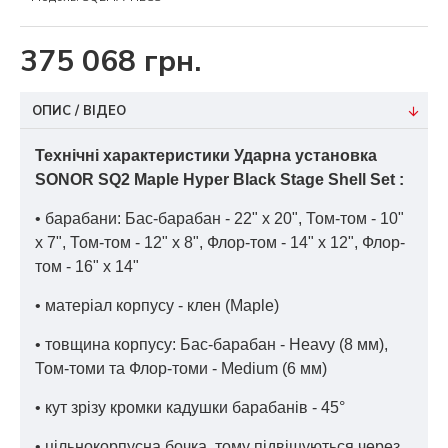
375 068 грн.
ОПИС / ВІДЕО
Технічні характеристики Ударна установка
SONOR SQ2 Maple Hyper Black Stage Shell Set :
• барабани: Бас-барабан - 22" x 20", Том-том - 10"
x 7", Том-том - 12" x 8", Флор-том - 14" x 12", Флор-
том - 16" x 14"
• матеріал корпусу - клен (Maple)
• товщина корпусу: Бас-барабан - Heavy (8 мм),
Том-томи та Флор-томи - Medium (6 мм)
• кут зрізу кромки кадушки барабанів - 45°
• цільнокорпусна бочка, тому підвішуються через