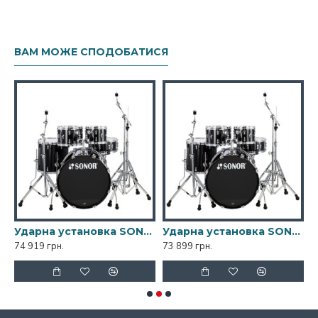
ВАМ МОЖЕ СПОДОБАТИСЯ
ibbean Blue Studio Set
Ударна установка SONOR AQ1 Piano Black Stage Set
Ударна установка SONOR AQ1 Piano Black Studio Set
74 919 грн.
73 899 грн.
7