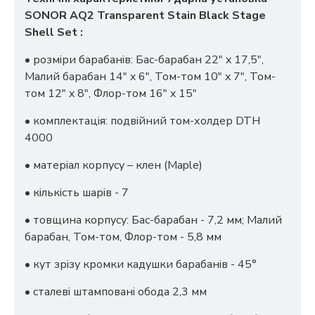
SONOR AQ2 Transparent Stain Black Stage
Shell Set :
• розміри барабанів: Бас-барабан 22" x 17,5",
Малий барабан 14" x 6", Том-том 10" x 7", Том-
том 12" x 8", Флор-том 16" x 15"
• комплектація: подвійний том-холдер DTH
4000
• матеріал корпусу – клен ​​(Maple)
• кількість шарів - 7
• товщина корпусу: Бас-барабан - 7,2 мм; Малий
барабан, Том-том, Флор-том - 5,8 мм
• кут зрізу кромки кадушки барабанів - 45°
• сталеві штамповані обода 2,3 мм