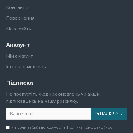
Контакти
Повернення
Мапа сайту
Аккаунт
Мій аккаунт
Історія замовлень
Підписка
Не пропустіть жодних оновлень чи акцій,
підписавшись на нашу розсилку.
НАДІСЛАТИ
Я прочитав(ла) і погоджуюся з
Політика Конфіденційності