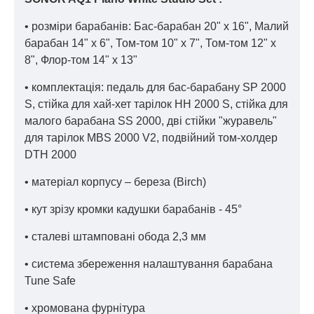
• розміри барабанів: Бас-барабан 20" x 16", Малий
барабан 14" x 6", Том-том 10" x 7", Том-том 12" x
8", Флор-том 14" x 13"
• комплектація: педаль для бас-барабану SP 2000
S, стійка для хай-хет тарілок HH 2000 S, стійка для
малого барабана SS 2000, дві стійки "журавель"
для тарілок MBS 2000 V2, подвійний том-холдер
DTH 2000
• матеріал корпусу – береза ​​(Birch)
• кут зрізу кромки кадушки барабанів - 45°
• сталеві штамповані обода 2,3 мм
• система збереження налаштування барабана
Tune Safe
• хромована фурнітура