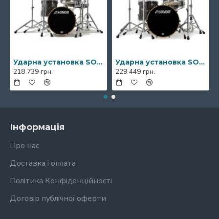
Ударна установка SONOR Prolite Ebony White Stripes Studio Shell Set NM
Ударна установка SONOR Prolite Ebony White Stripes Stage Shell Set WM
218 739 грн.
229 449 грн.
Інформація
Про нас
Доставка і оплата
Політика Конфіденційності
Договір публічної оферти